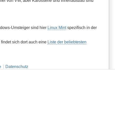
mmer von VW, aber Karosserie und Innenausbau sind
indows-Umsteiger sind hier
Linux Mint
spezifisch in der
 findet sich dort auch eine
Liste der beliebtesten
e
Datenschutz