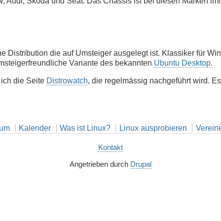
W, Audi, Škoda und Seat. Das Chassis ist bei diesen Marken i
e Distribution die auf Umsteiger ausgelegt ist. Klassiker für W
msteigerfreundliche Variante des bekannten
Ubuntu Desktop
.
 ich die Seite
Distrowatch
, die regelmässig nachgeführt wird. Es
rum
Kalender
Was ist Linux?
Linux ausprobieren
Verein
Kontakt
Angetrieben durch
Drupal