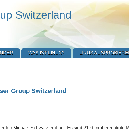
up Switzerland
ENDER
WAS IST LINUX?
LINUX AUSPROBIERE
ser Group Switzerland
nten Michael Schwarz eröffnet. Es sind 21 stimmberechtigte M